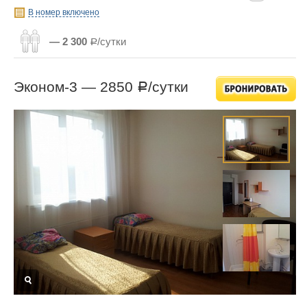
В номер включено
— 2 300
Р/сутки
Эконом-3 —
2850
/сутки
Р