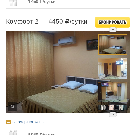
— 4 450
Р/сутки
Комфорт-2 —
4450
/сутки
Р
В номер включено
— 4 950
Р/сутки