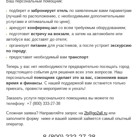
Ваш персональный помощник:
подберет и
забронирует
отель
по заявленным вами параметрам
(лучший по расположению, с необходимыми дополнительными
услугами и оптимальный по цене);
арендует
конференц-зал
со всем требуемым оборудованием;
подготовит
встречу на вокзале
, а затем на автомобиле или
автобусе вас доставят до отеля;
организует
питание
для участников, а после устроит
экскурсию
по городу
;
предоставит необходимый вам
транспорт
.
Теперь у вас нет необходимости предварительно посещать город
предстоящего события для решения всех этих вопросов. Наш
персональный
помощник сделает это за вас, сэкономив ваше
время и финансы
. С нашей поддержкой вам останется только
приехать, провести мероприятие и уехать!
Заказать услуги персонального помощника вы можете по
телефону: +7 (800) 333-27-38
Сложная заявка? Направляйте запрос на
2b@go2all.ru
или
заполните форму ниже и вашей заявкой займется самый опытный
оператор.
8 (800) 333-27-38